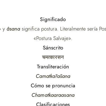
Significado
» y
âsana
significa postura. Literalmente sería P
«Postura Salvaje».
Sánscrito
चमत्कारसन
Transliteración
Camatkārāsana
Cómo se pronuncia
Chamatkaaraasana
Clasificaciones