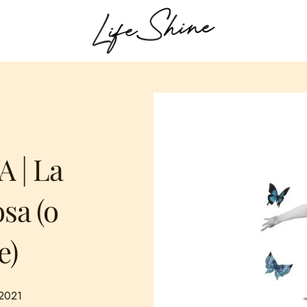
 | La
sa (o
e)
 2021