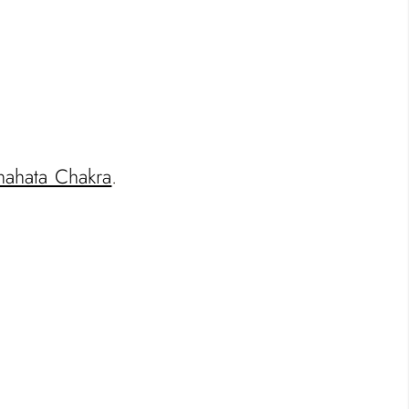
nahata Chakra
.