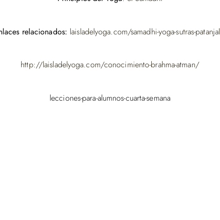
nlaces relacionados:
laisladelyoga.com/samadhi-yoga-sutras-patanjal
http://laisladelyoga.com/conocimiento-brahma-atman/
lecciones-para-alumnos-cuarta-semana