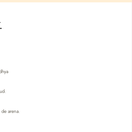
.
odhya
tud.
 de arena.