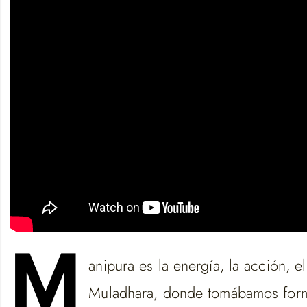
M
anipura es la energía, la acción,
Muladhara, donde tomábamos forma