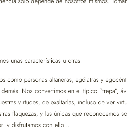
cendencia solo depende de nosotros mismos. To
s unas características u otras.
os como personas altaneras, ególatras y egocén
os demás. Nos convertimos en el típico “trepa”, á
ras virtudes, de exaltarlas, incluso de ver vir
ras flaquezas, y las únicas que reconocemos so
or, y disfrutamos con ello…