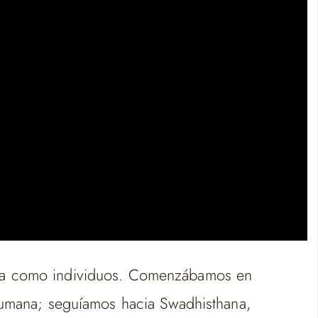
firma como individuos. Comenzábamos en
umana; seguíamos hacia Swadhisthana,