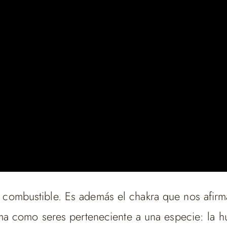
 el combustible. Es además el chakra que nos a
 como seres perteneciente a una especie: la h