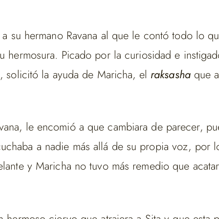
ar a su hermano Ravana al que le contó todo lo q
su hermosura. Picado por la curiosidad e instiga
, solicitó la ayuda de Maricha, el
raksasha
que a
avana, le encomió a que cambiara de parecer, p
uchaba a nadie más allá de su propia voz, por 
delante y Maricha no tuvo más remedio que acata
n hermoso ciervo que atrajera a Sita y que esta p