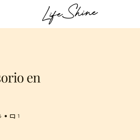
orio en
6
1