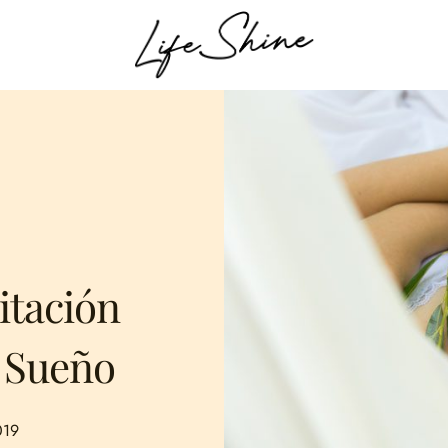
tación
l Sueño
019